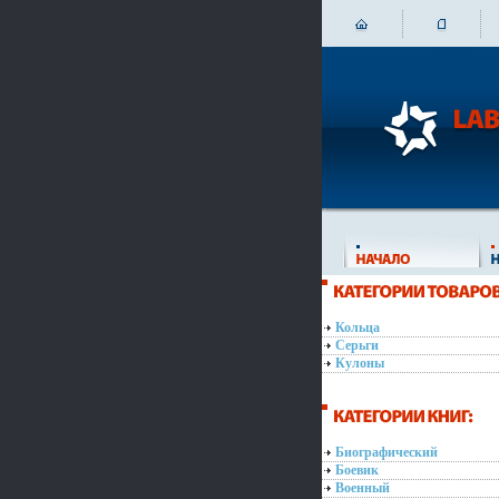
Кольца
Серьги
Кулоны
Биографический
Боевик
Военный