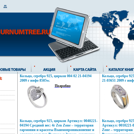
Кольцо, серебро 925, циркон 004 02 21-04194
Кольцо, серебро 92
2009 г инфо 8505w.
21-03651 2009 г инф
Подробно
Кольцо, серебро 925, циркон Артикул: 0040221-
Кольцо, серебро 92
04194 Средний вес: 4г Zen Zone – территория
Артикул: 0010221-0
гармонии и красоты Взаимопроникновение и
Zone – территория