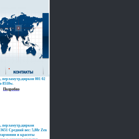
5, перламутр,циркон 001 02
о 8510w.
Подробно
5, перламутр,циркон
3651 Средний вес: 5,88г Zen
 гармонии и красоты