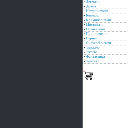
Детектив
Драма
Исторический
Комедия
Криминальный
Мистика
Обучающий
Приключения
Сериал
Сказка/Фэнтези
Триллер
Ужасы
Фантастика
Эротика