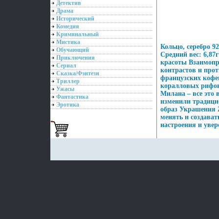
Детектив
Драма
Исторический
Комедия
Криминальный
Мистика
Кольцо, серебро 9
Обучающий
Средний вес: 6,87
Приключения
красоты Взаимопро
Сериал
контрастов и прот
Сказка/Фэнтези
французских кофе
Триллер
коралловых рифов
Ужасы
Милана – все это
Фантастика
изменили традици
Эротика
образ Украшения 
менять и создават
настроения и увер