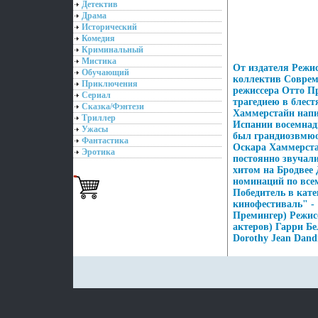
Детектив
Драма
Исторический
Комедия
Криминальный
Мистика
От издателя Режи
Обучающий
коллектив Соврем
Приключения
режиссера Отто П
Сериал
трагедиею в блес
Сказка/Фэнтези
Хаммерстайн напис
Триллер
Испании восемнад
Ужасы
был грандиозвмюо
Фантастика
Оскара Хаммерст
Эротика
постоянно звучал
хитом на Бродвее 
номинаций по всем
Победитель в кат
кинофестиваль" - 
Премингер) Режисс
актеров) Гарри Бе
Dorothy Jean Dandr