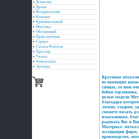
Детектив
Драма
Исторический
Комедия
Криминальный
Мистика
Обучающий
Приключения
Сериал
Сказка/Фэнтези
Триллер
Ужасы
Фантастика
Эротика
Круговые металли
не имеющих швов 
спицах, то ими о
бейки горловины,
целые модели Мет
благодаря которо
легкие, гладкие,
сможете вязать дл
изысканным, благо
радовать Вас и Ва
Материал: металл
ассоциация фирм,
производстве, оп