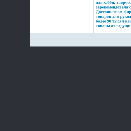
для хобби, творчес
зарекомендовала с
Достоинством фир
товаров для рукод
более 90 тысяч н
товары от ведущих