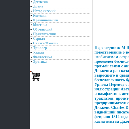
Детектив
Драма
Исторический
Комедия
Криминальный
Мистика
Обучающий
Приключения
Сериал
Сказка/Фэнтези
Переводчики: М Ш
Триллер
повествование о 
Ужасы
необитаемом остр
Фантастика
преодолел бесчис
Эротика
прямой связи с ан
Диккенса рассказ
выросшего в qвмя
бесчеловечность б
Урнова Перевод с
иллюстрации Авто
и памфлетист, авт
трактатов, проект
предпринимательст
Диккенс Charles D
виднейший писате
февраля 1812 года
казначейства Джон