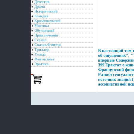
Детектив
Драма
Исторический
Комедия
Криминальный
Мистика
Обучающий
Приключения
Сериал
Сказка/Фэнтези
Триллер
В настоящий том в
Ужасы
об ощущениях", "
Фантастика
впервые Содержани
Эротика
399 Трактат о жив
Французский фило
Развил сенсуалис
источник знаний 
ассоциативной пси