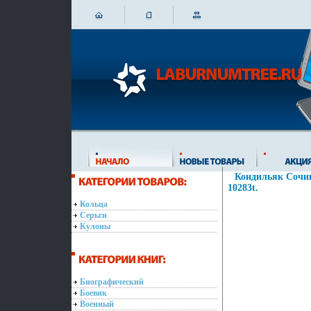
Кондильяк Сочин
10283t.
Кольца
Серьги
Кулоны
Биографический
Боевик
Военный