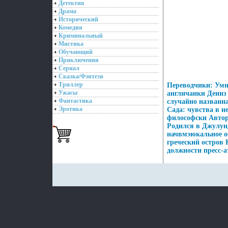
Детектив
Драма
Исторический
Комедия
Криминальный
Мистика
Обучающий
Приключения
Сериал
Сказка/Фэнтези
Триллер
Переводчики: Умн
Ужасы
англичанки Дениз
Фантастика
случайно названн
Эротика
Сада: чувства в н
философски Авторы
Родился в Джулунд
начвмэюкальное об
греческий остров
должности пресс-а