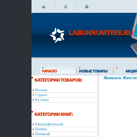
Жонкиль Жюстин
Кольца
Серьги
Кулоны
Биографический
Боевик
Военный