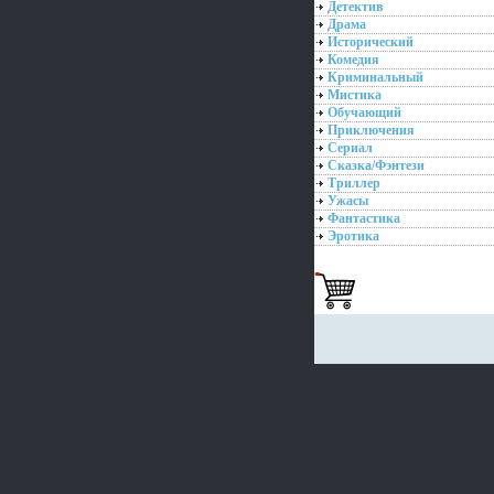
Детектив
Драма
Исторический
Комедия
Криминальный
Мистика
Обучающий
Приключения
Сериал
Сказка/Фэнтези
Триллер
Ужасы
Фантастика
Эротика