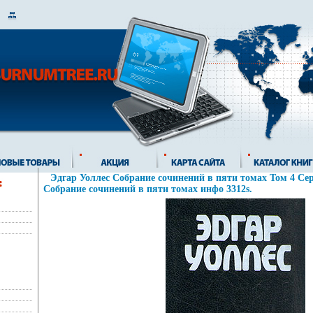
Эдгар Уоллес Собрание сочинений в пяти томах Том 4 Сер
Собрание сочинений в пяти томах инфо 3312s.