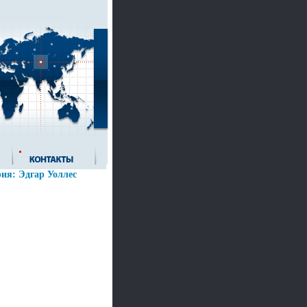
ия: Эдгар Уоллес