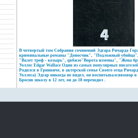
В четвертый том Собрания сочинений Эдгара Ричарда Гор
криминальные романы "Доносчик", "Подложный убийца",
"Валет треф - козырь", qвбжэо"Ворота измены", "Жена бр
Уоллес Edgar Wallace Один из самых популярных писателей
Родился в Гринвиче, в актерской семье Своего отца Ричар
Уоллеса) Эдгар никогда не видел, он воспитывалсявмяор 
Бросив школу в 12 лет, он до 18 переходил .