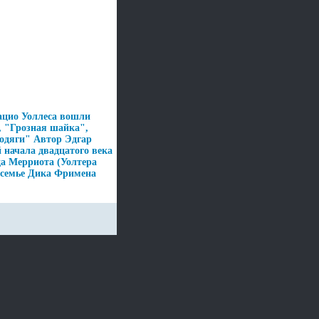
ацио Уоллеса вошли
 "Грозная шайка",
одяги" Автор Эдгар
 начала двадцатого века
да Мерриота (Уолтера
в семье Дика Фримена