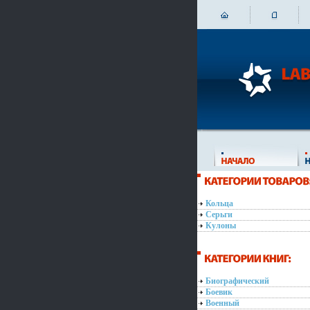
Кольца
Серьги
Кулоны
Биографический
Боевик
Военный