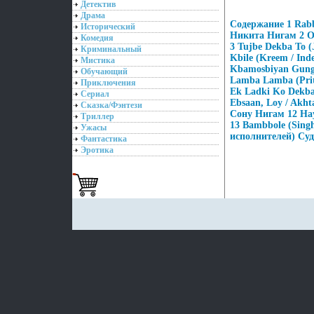
Детектив
Драма
Содержание 1 Rabb
Исторический
Никита Нигам 2 O 
Комедия
3 Tujbe Dekba To 
Криминальный
Kbile (Kreem / Ind
Мистика
Kbamosbiyan Gung
Обучающий
Lamba Lamba (Prit
Приключения
Ek Ladki Ko Dekba
Сериал
Ebsaan, Loy / Akh
Сказка/Фэнтези
Сону Нигам 12 Hay
Триллер
13 Bambbole (Sing
Ужасы
исполнителей) Суд
Фантастика
Эротика