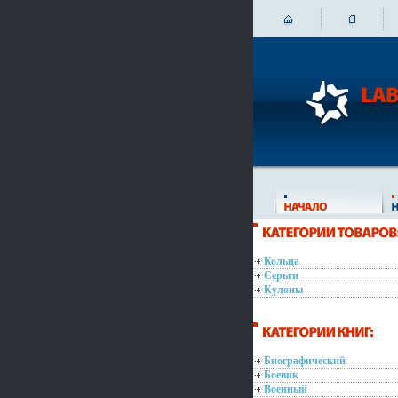
Кольца
Серьги
Кулоны
Биографический
Боевик
Военный