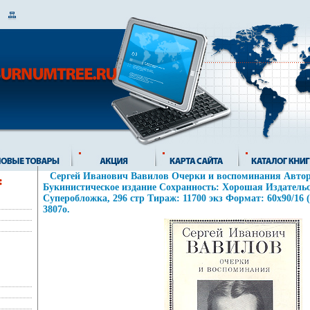
Сергей Иванович Вавилов Очерки и воспоминания Автор
Букинистическое издание Сохранность: Хорошая Издательст
Суперобложка, 296 стр Тираж: 11700 экз Формат: 60x90/16 
3807o.