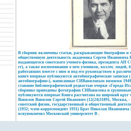
В сборник включены статьи, раскрывающие биографию и 
общественную деятельность академика Сергея Ивановича 
выдающегося советского ученого-физика, президента АН 
гг), а также воспоминания о нем учеников, коллег, людей, 
работавших вместе с ним и под его руководством в разли
книге впервые публикуются автобиографические записки 
автобиографии»), написанные СИВавиловым ввмюмя 1949
ставшие библиографической редкостью очерки «Города Итал
сборнике приведены фотографин СИВавилова и групповые 
публикуются впервые Книга рассчитана на широкий круг 
Вавилов Вавилов Сергей Иванович (12(24)31891, Москва, - 
советский физик, государственный и общественный деяте
(1932; член-корреспондент 1931) Брат Николая Ивановича 
всяуяокончил Московский университет В .