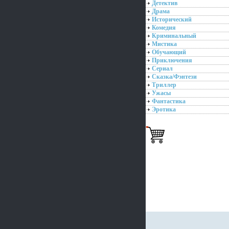
Детектив
Драма
Исторический
Комедия
Криминальный
Мистика
Обучающий
Приключения
Сериал
Сказка/Фэнтези
Триллер
Ужасы
Фантастика
Эротика