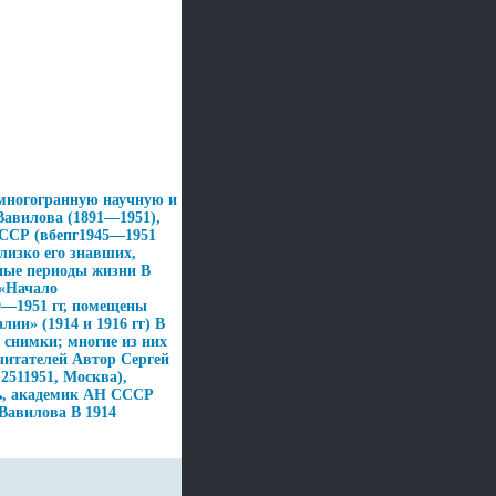
многогранную научную и
Вавилова (1891—1951),
СССР (вбепг1945—1951
близко его знавших,
чные периоды жизни В
(«Начало
—1951 гг, помещены
ии» (1914 и 1916 гг) В
снимки; многие из них
читателей Автор Сергей
2511951, Москва),
ль, академик АН СССР
Вавилова В 1914