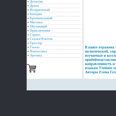
Детектив
Драма
Исторический
Комедия
Криминальный
Мистика
Обучающий
Приключения
Сериал
Сказка/Фэнтези
Триллер
Ужасы
В книге отражена
Фантастика
политической, упр
Эротика
изучаемые в колле
првбеймедставлен
направленность и
языкам Учебное п
Авторы Елена Гел