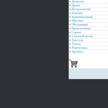
Детектив
Драма
Исторический
Комедия
Криминальный
Мистика
Обучающий
Приключения
Сериал
Сказка/Фэнтези
Триллер
Ужасы
Фантастика
Эротика