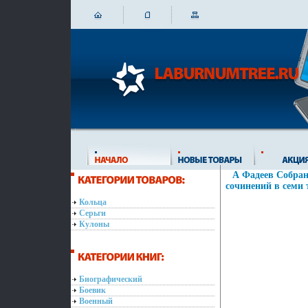
А Фадеев Собран
сочинений в семи 
Кольца
Серьги
Кулоны
Биографический
Боевик
Военный