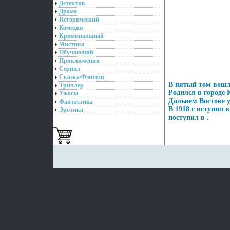
Детектив
Драма
Исторический
Комедия
Криминальный
Мистика
Обучающий
Приключения
Сериал
Сказка/Фэнтези
В пятый том вошли
Триллер
Родился в городе 
Ужасы
Дальнем Востоке 
Фантастика
В 1918 г вступил 
Эротика
поступил в .