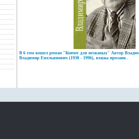
В 6 том вошел роман "Ковчег для незваных" Автор Влад
Владимир Емельянович (1930 - 1996), вхиаы прозаик .