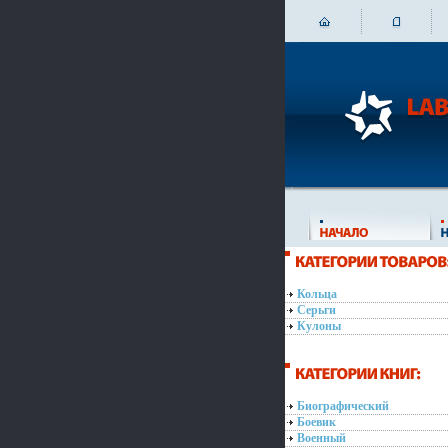
Кольца
Серьги
Кулоны
Биографический
Боевик
Военный