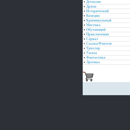
Детектив
Драма
Исторический
Комедия
Криминальный
Мистика
Обучающий
Приключения
Сериал
Сказка/Фэнтези
Триллер
Ужасы
Фантастика
Эротика