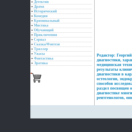
Детектив
Драма
Исторический
Комедия
Криминальный
Мистика
Обучающий
Приключения
Сериал
Сказка/Фэнтези
Триллер
Ужасы
Редактор: Георгий
Фантастика
диагностики, хар
Эротика
медицинская техн
результаты клини
диагностики в кар
остеологии, эндо
способов исследо
раздел посвящен 
диагностике многи
рентгенологов, он