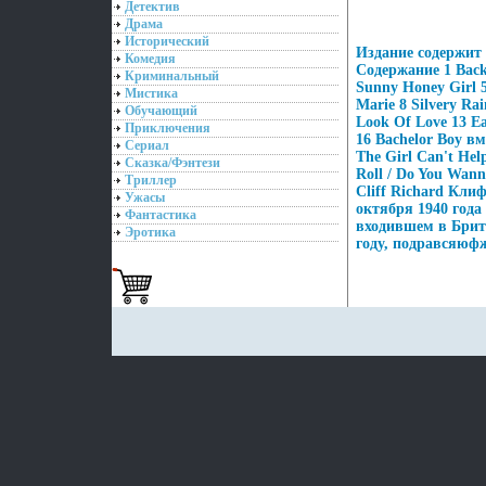
Детектив
Драма
Исторический
Издание содержит
Комедия
Содержание 1 Backs
Криминальный
Sunny Honey Girl 
Мистика
Marie 8 Silvery Ra
Обучающий
Look Of Love 13 Ea
Приключения
16 Bachelor Boy вм
Сериал
The Girl Can't Help 
Сказка/Фэнтези
Roll / Do You Wan
Триллер
Cliff Richard Кли
Ужасы
октября 1940 года 
Фантастика
входившем в Брит
Эротика
году, подравсяюфж