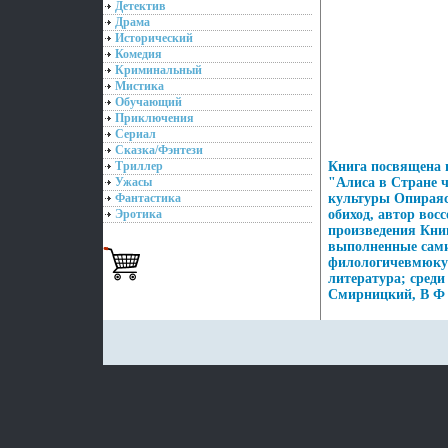
Детектив
Драма
Исторический
Комедия
Криминальный
Мистика
Обучающий
Приключения
Сериал
Сказка/Фэнтези
Триллер
Книга посвящена в
Ужасы
"Алиса в Стране ч
Фантастика
культуры Опираяс
Эротика
обиход, автор восс
произведения Кни
выполненные сами
филологичевмюкус
литература; среди
Смирницкий, В Ф 