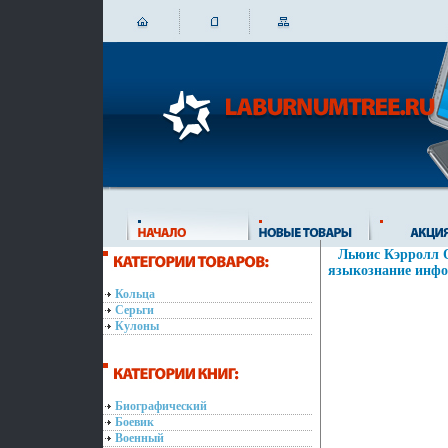
Льюис Кэрролл О
языкознание инфо 
Кольца
Серьги
Кулоны
Биографический
Боевик
Военный