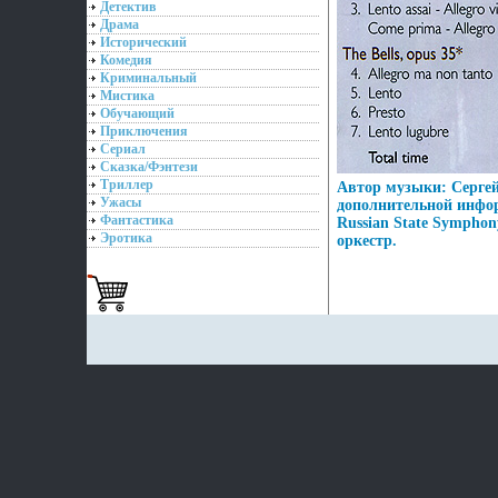
Детектив
Драма
Исторический
Комедия
Криминальный
Мистика
Обучающий
Приключения
Сериал
Сказка/Фэнтези
Триллер
Автор музыки: Сергей
Ужасы
дополнительной инфо
Фантастика
Russian State Sympho
Эротика
оркестр.