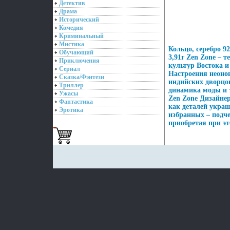
Детектив
Драма
Исторический
Комедия
Криминальный
Мистика
Кольцо, серебро 9
Обучающий
3,91г Zen Zone – 
Приключения
культур Востока и
Сериал
Настроения неонов
Сказка/Фэнтези
индийских дворцо
Триллер
динамика моды и 
Ужасы
Zen Zone Дизайне
Фантастика
как деталей укра
Эротика
избранных – подче
приобретая при эт