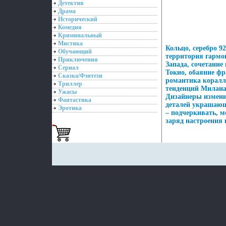
Детектив
Драма
Исторический
Комедия
Криминальный
Мистика
Кольцо, серебро 92
Обучающий
территория гармо
Приключения
Запада, сочетание
Сериал
Токио, обаяние фр
Сказка/Фэнтези
романтика коралл
Триллер
тенденций Милана 
Ужасы
Дизайнеры измени
Фантастика
деталей украшающ
Эротика
– подчеркивать, м
заряд настроения 