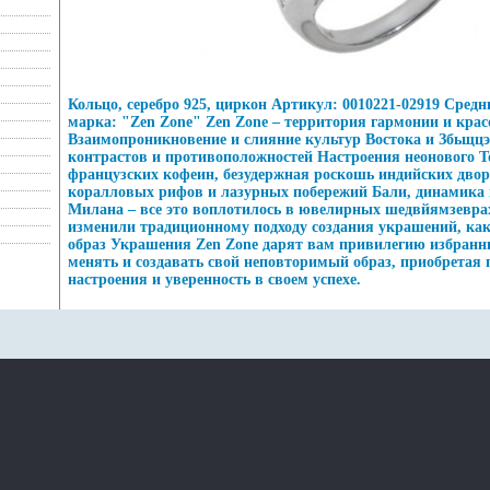
Кольцо, серебро 925, циркон Артикул: 0010221-02919 Средни
марка: "Zen Zone" Zen Zone – территория гармонии и кра
Взаимопроникновение и слияние культур Востока и Збьщцэ
контрастов и противоположностей Настроения неонового Т
французских кофеин, безудержная роскошь индийских дво
коралловых рифов и лазурных побережий Бали, динамика 
Милана – все это воплотилось в ювелирных шедвйямзевра
изменили традиционному подходу создания украшений, ка
образ Украшения Zen Zone дарят вам привилегию избранн
менять и создавать свой неповторимый образ, приобретая 
настроения и уверенность в своем успехе.