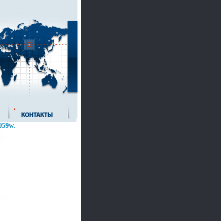
059w.