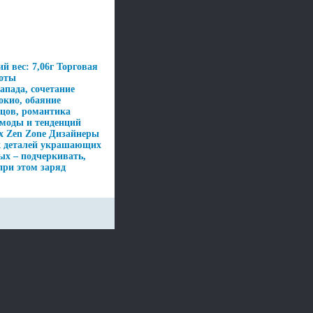
й вес: 7,06г Торговая
соты
апада, сочетание
окио, обаяние
рцов, романтика
моды и тенденций
х Zen Zone Дизайнеры
к деталей украшающих
ых – подчеркивать,
при этом заряд