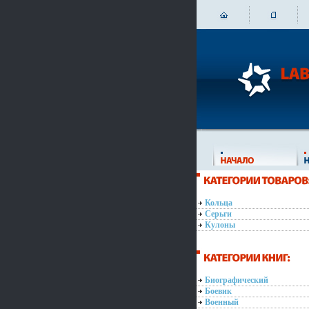
Кольца
Серьги
Кулоны
Биографический
Боевик
Военный