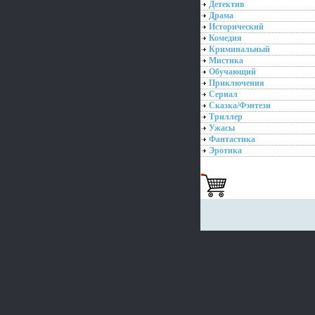
Детектив
Драма
Исторический
Комедия
Криминальный
Мистика
Обучающий
Приключения
Сериал
Сказка/Фэнтези
Триллер
Ужасы
Фантастика
Эротика