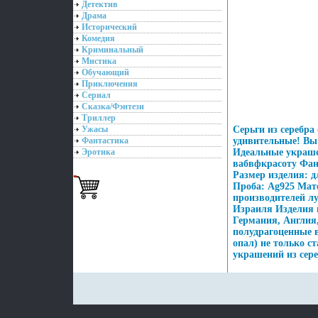
Детектив
Драма
Исторический
Комедия
Криминальный
Мистика
Обучающий
Приключения
Сериал
Сказка/Фэнтези
Триллер
Ужасы
Серьги из серебра
Фантастика
удивительные! Вы
Эротика
Идеальные украше
вабвфкрасоту Фант
Размер изделия: д
Проба: Ag925 Мат
производителей л
Израиля Изделия 
Германия, Англия
полудрагоценные в
опал) не только с
украшений из сере