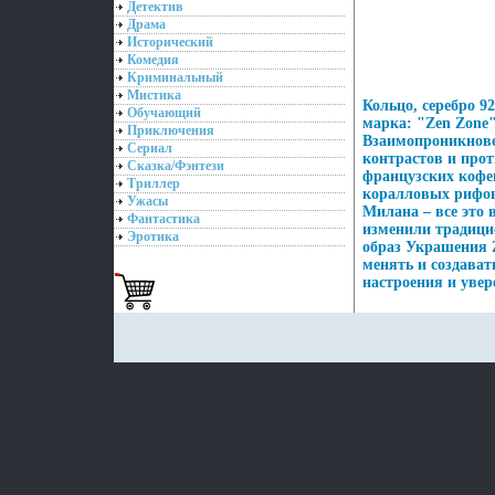
Детектив
Драма
Исторический
Комедия
Криминальный
Мистика
Кольцо, серебро 9
Обучающий
марка: "Zen Zone"
Приключения
Взаимопроникновен
Сериал
контрастов и прот
Сказка/Фэнтези
французских кофе
Триллер
коралловых рифов
Ужасы
Милана – все это
Фантастика
изменили традици
Эротика
образ Украшения 
менять и создават
настроения и увер