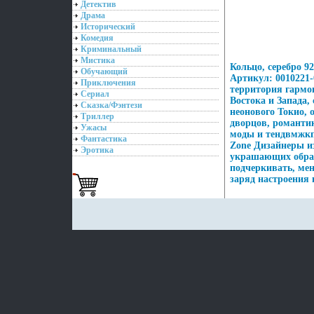
Детектив
Драма
Исторический
Комедия
Криминальный
Мистика
Кольцо, серебро 9
Обучающий
Артикул: 0010221-
Приключения
территория гармо
Сериал
Востока и Запада,
Сказка/Фэнтези
неонового Токио, 
Триллер
дворцов, романти
Ужасы
моды и тендвмжкп
Фантастика
Zone Дизайнеры и
Эротика
украшающих образ
подчеркивать, мен
заряд настроения 