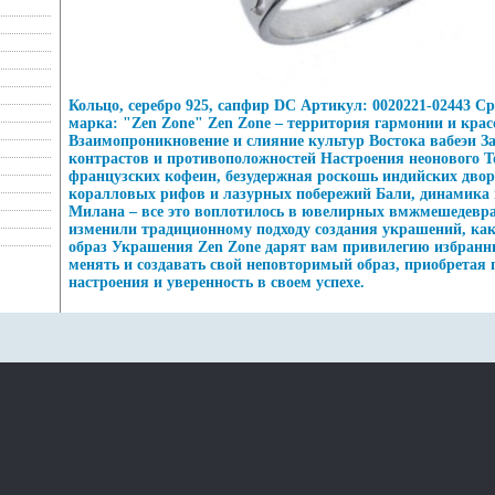
Кольцо, серебро 925, сапфир DC Артикул: 0020221-02443 Ср
марка: "Zen Zone" Zen Zone – территория гармонии и кра
Взаимопроникновение и слияние культур Востока вабеэи За
контрастов и противоположностей Настроения неонового Т
французских кофеин, безудержная роскошь индийских дво
коралловых рифов и лазурных побережий Бали, динамика 
Милана – все это воплотилось в ювелирных вмжмешедевра
изменили традиционному подходу создания украшений, ка
образ Украшения Zen Zone дарят вам привилегию избранн
менять и создавать свой неповторимый образ, приобретая 
настроения и уверенность в своем успехе.