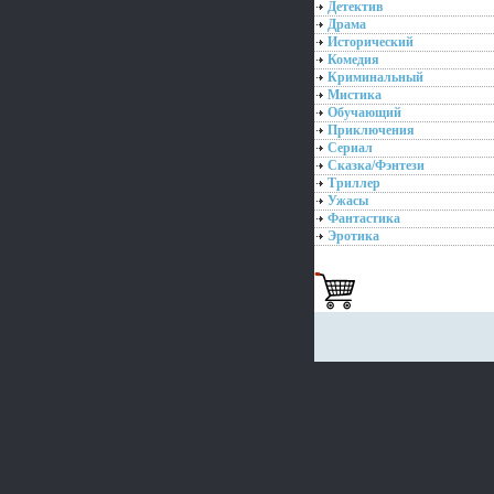
Детектив
Драма
Исторический
Комедия
Криминальный
Мистика
Обучающий
Приключения
Сериал
Сказка/Фэнтези
Триллер
Ужасы
Фантастика
Эротика