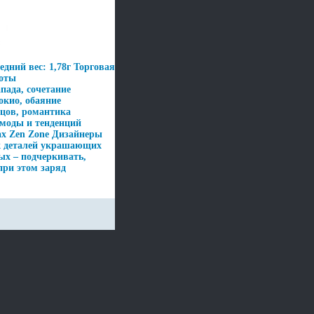
едний вес: 1,78г Торговая
соты
пада, сочетание
окио, обаяние
рцов, романтика
моды и тенденций
х Zen Zone Дизайнеры
к деталей украшающих
ых – подчеркивать,
при этом заряд