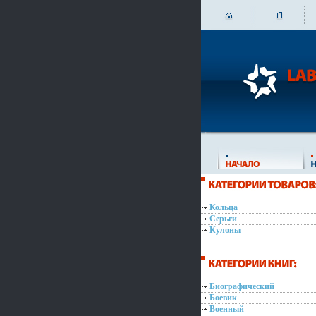
Кольца
Серьги
Кулоны
Биографический
Боевик
Военный