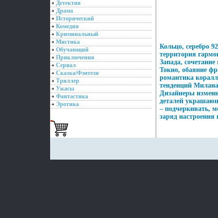
Детектив
Драма
Исторический
Комедия
Криминальный
Мистика
Кольцо, серебро 92
Обучающий
территория гармо
Приключения
Запада, сочетание
Сериал
Токио, обаяние фр
Сказка/Фэнтези
романтика коралл
Триллер
тенденций Милана 
Ужасы
Дизайнеры измени
Фантастика
деталей украшающ
Эротика
– подчеркивать, м
заряд настроения 