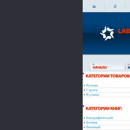
Кольца
Серьги
Кулоны
Биографический
Боевик
Военный