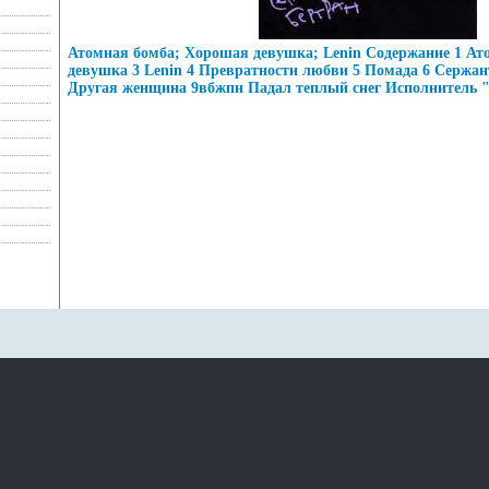
Атомная бомба; Хорошая девушка; Lenin Содержание 1 Ат
девушка 3 Lenin 4 Превратности любви 5 Помада 6 Сержант
Другая женщина 9вбжпн Падал теплый снег Исполнитель 