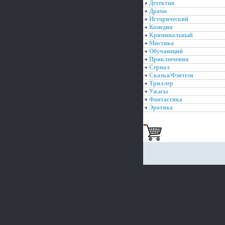
Детектив
Драма
Исторический
Комедия
Криминальный
Мистика
Обучающий
Приключения
Сериал
Сказка/Фэнтези
Триллер
Ужасы
Фантастика
Эротика