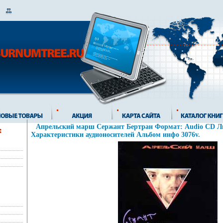
Апрельский марш Сержант Бертран Формат: Audio CD Л
Характеристики аудионосителей Альбом инфо 3076v.