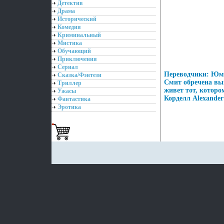
Детектив
Драма
Исторический
Комедия
Криминальный
Мистика
Обучающий
Приключения
Сериал
Переводчики: Юм
Сказка/Фэнтези
Смит обречена вый
Триллер
живет тот, которо
Ужасы
Корделл Alexander 
Фантастика
Эротика