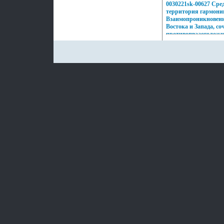
подчеркивать, менять
0030221sk-00627 Сред
неповторимый образ,
территория гармони
заряд настроения и у
Взаимопроникновени
Востока и Запада, со
противопвааоголожн
неонового Токио, об
безудержная роскошь
романтика кораллов
побережий Бали, ди
Милана – все это во
шедеврах Zen Zone 
трвмесзадиционному 
украшений, как дет
Украшения Zen Zone
избранных – подчерк
свой неповторимый о
этом заряд настроени
успехе.