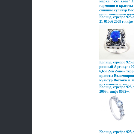
марка: "Zen Zone" Z
заряд настроения и у
гармонии и красоты
слияние культур Вос
сочетание контрасто
Кольцо, серебро 925,
Настроения неоновог
21-01066 2009 г инфо
французских кофеин,
индийских дворцов,
рифов и лазурных п
моды и тенденций Ми
воплотилось в ювели
Zone Дизайнеры изм
подходу создания ук
украшающих образ У
дарят вам привилег
Кольцо, серебро 925,
подчеркивать, менять
розовый Артикул: 00
неповторимый образ,
6,65г Zen Zone – тер
заряд настроения и у
красоты Взаимопрон
культур Востока и За
квааозонтрастов и п
Кольцо, серебро 925, 
Настроения неоновог
2009 г инфо 8672w.
французских кофеин,
индийских дворцов,
рифов и лазурных п
моды и тенденций Ми
воплотилось в ювели
Двмесйизайнеры изм
подходу создания ук
украшающих образ У
дарят вам привилег
Кольцо, серебро 925,