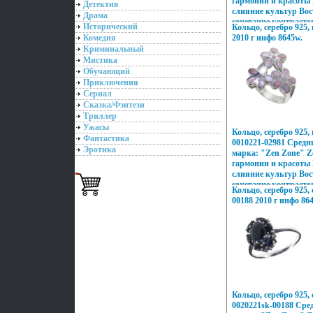
гармонии и красоты
Детектив
слияние культур Вос
Драма
сочетание контрасто
Исторический
Кольцо, серебро 925,
Настроения неоновог
Комедия
2010 г инфо 8645w.
французских кофеин,
Криминальный
индийских дворцов,
Мистика
рифов и лазурных п
Обучающий
моды и тенденций Ми
Приключения
воплотилось в ювел
Сериал
Zone Дизайнеры изм
Сказка/Фэнтези
подходу создания ук
Триллер
украшающих образ У
дарят вам привилег
Ужасы
Кольцо, серебро 925
подчеркивать, менять
Фантастика
0010221-02981 Средни
неповторимый образ,
Эротика
марка: "Zen Zone" Z
заряд настроения и у
гармонии и красоты
слияние культур Вос
сочетание контрасто
Кольцо, серебро 925,
Настроения неоновог
00188 2010 г инфо 86
французских кофеин,
индийских дворцов,
рифов и лазурных п
моды и тенденций Ми
воплотилось в ювел
Zone Дизайнеры изм
подходу создания ук
украшающих образ У
дарят вам привилег
Кольцо, серебро 925
подчеркивать, менять
0020221sk-00188 Сред
неповторимый образ,