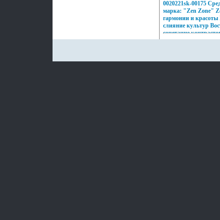
0020221sk-00175 Сред
этом заряд настроени
марка: "Zen Zone" Z
успехе.
гармонии и красоты
слияние культур Вос
сочетание контрасто
Настроения неоновог
французских кофеин,
индийских дворцов,
рифов и лазурных п
моды и тенденций Ми
воплотилось в ювел
Zone Дизайнеры изм
подходу создания ук
украшающих образ У
дарят вам привилег
подчеркивать, менять
неповторимый образ,
заряд настроения и у