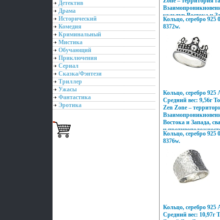
Zone – территория г
Детектив
Взаимопроникновени
Драма
культур Востока и За
Исторический
Кольцо, серебро 925 0
контрастов и проти
Комедия
8372w.
неонового Токио, об
Криминальный
безудержная роскошь
Мистика
романтика кораллов
Обучающий
побережий Бали, ди
Приключения
Милана – все это во
Сериал
ювелирных шедеврах
Сказка/Фэнтези
изменили традицион
Триллер
украшений, как дет
Украшения Zen Zone
Ужасы
Кольцо, серебро 925 
избранных – подчерк
Фантастика
Средний вес: 9,56г Т
свой неповторимый о
Эротика
Zen Zone – территор
этом заряд настроени
Взаимопроникновени
успехе.
Востока и Запада, с
и противоположносте
Кольцо, серебро 925 0
Токио, обаяние фран
8376w.
безудержная роскошь
романтика кораллов
побережий Бали, ди
Милана – все это во
шедеврах Zeвмеэгn 
традиционному подх
как деталей украша
Zen Zone дарят вам 
подчеркивать, менять
Кольцо, серебро 925 
неповторимый образ,
Средний вес: 10,97г 
заряд настроения и у