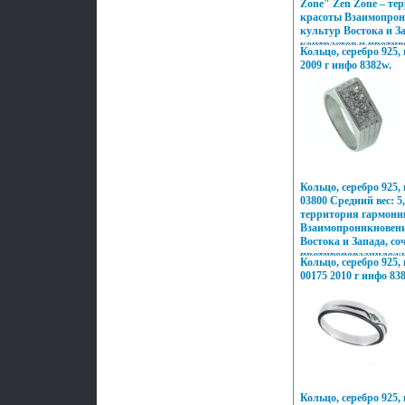
Zone" Zen Zone – те
красоты Взаимопрон
культур Востока и З
контрастов и проти
Кольцо, серебро 925,
неонового Токио, об
2009 г инфо 8382w.
безудержная роскошь
романтика кораллов
побережий Бали, ди
Милана – все это во
шедеврах Zвмеэкen 
традиционному подх
как деталей украша
Zen Zone дарят вам 
подчеркивать, менять
Кольцо, серебро 925,
неповторимый образ,
03800 Средний вес: 5,
заряд настроения и у
территория гармони
Взаимопроникновени
Востока и Запада, со
противоповаачнложн
Кольцо, серебро 925,
неонового Токио, об
00175 2010 г инфо 83
безудержная роскошь
романтика кораллов
побережий Бали, ди
Милана – все это во
шедеврах Zen Zone 
травмеэвдиционному 
украшений, как дет
Украшения Zen Zone
избранных – подчерк
Кольцо, серебро 925
свой неповторимый о