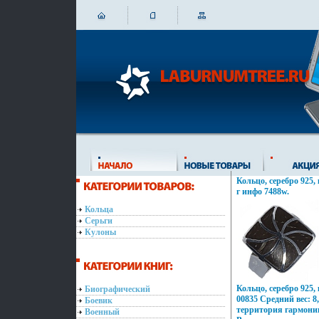
Кольцо, серебро 925, 
г инфо 7488w.
Кольца
Серьги
Кулоны
Кольцо, серебро 925,
Биографический
00835 Средний вес: 8,
Боевик
территория гармони
Военный