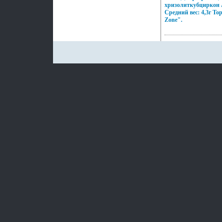
неповторимый образ,
хризолиткубциркон 
заряд настроения и у
Средний вес: 4,3г То
Zone".