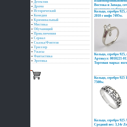
Взаимопроникновени
Детектив
Востока и Запада, со
Драма
противополвабичожн
Исторический
Кольцо, серебро 925,
неонового Токио, об
Комедия
2010 г инфо 7495w.
безудержная роскошь
Криминальный
романтика кораллов
Мистика
побережий Бали, ди
Обучающий
Милана – все это во
Приключения
шедеврах Zen Zone 
Сериал
традвмжпйиционному
Сказка/Фэнтези
украшений, как дет
Триллер
Украшения Zen Zone
Ужасы
избранных – подчерк
Кольцо, серебро 925
свой неповторимый о
Фантастика
Артикул: 0010221-013
этом заряд настроени
Эротика
Торговая марка: вхг
успехе.
Кольцо, серебро 925 1
7500w.
Кольцо, серебро 925 
Средний вес: 3,14г Z