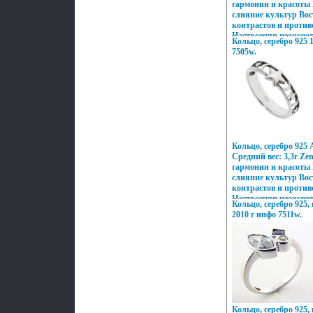
гармонии и красоты
слияние культур Вост
контрастов и проти
Настроения неоновог
Кольцо, серебро 925 1
французских кофеин,
7505w.
индийских дворцов,
рифов и лазурных п
моды и тенденций Ми
воплотилось в ювели
Дизайнеры изменил
подходу создания ук
украшающих образ У
дарят вам привилег
подчеркивать, менять
Кольцо, серебро 925 
неповторимый образ,
Средний вес: 3,3г Ze
заряд настроения и у
гармонии и красоты
слияние культур Вост
контрастов и проти
Настроения неоновог
Кольцо, серебро 925,
французских кофеин,
2010 г инфо 7511w.
индийских дворцов,
рифов и лазурных п
моды и тенденций Ми
воплотилось в ювели
Дизайнеры изменил
подходу создания ук
украшающих образ У
дарят вам привилег
подчеркивать, менять
Кольцо, серебро 925,