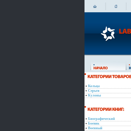
Кольца
Серьги
Кулоны
Биографический
Боевик
Военный