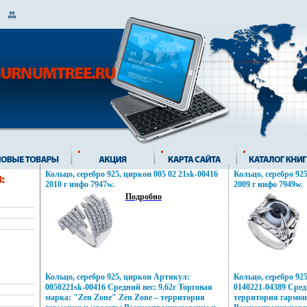
Кольцо, серебро 925, циркон 005 02 21sk-00416
Кольцо, серебро 925
2010 г инфо 7947w.
2009 г инфо 7949w.
Подробно
Кольцо, серебро 925, циркон Артикул:
Кольцо, серебро 92
0050221sk-00416 Средний вес: 9,62г Торговая
0140221-04389 Средн
марка: "Zen Zone" Zen Zone – территория
территория гармон