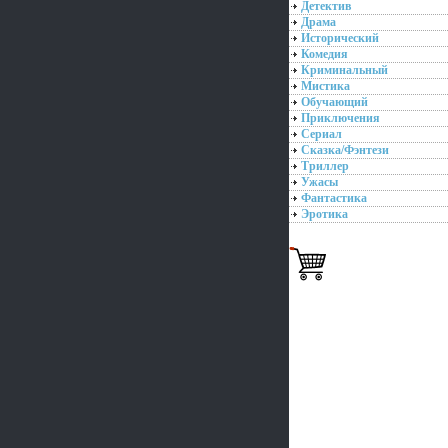
Детектив
Драма
Исторический
Комедия
Криминальный
Мистика
Обучающий
Приключения
Сериал
Сказка/Фэнтези
Триллер
Ужасы
Фантастика
Эротика