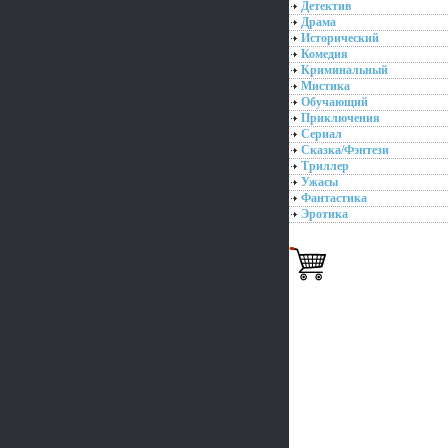
Детектив
Драма
Исторический
Комедия
Криминальный
Мистика
Обучающий
Приключения
Сериал
Сказка/Фэнтези
Триллер
Ужасы
Фантастика
Эротика