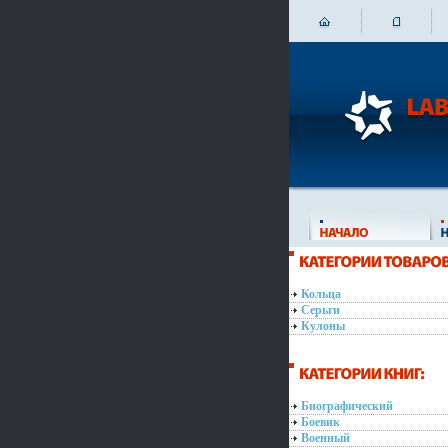
Кольца
Серьги
Кулоны
Биографический
Боевик
Военный