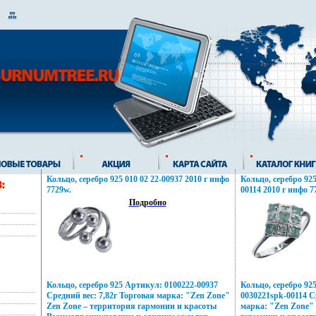
Кольцо, серебро 925 010 02 22-00937 2010 г инфо
Кольцо, серебро 925
7729w.
00114 2010 г инфо 7
Подробно
Кольцо, серебро 925 Артикул: 0100222-00937
Кольцо, серебро 92
Средний вес: 7,82г Торговая марка: "Zen Zone"
0030221spk-00114 С
Zen Zone – территория гармонии и красоты
марка: "Zen Zone"